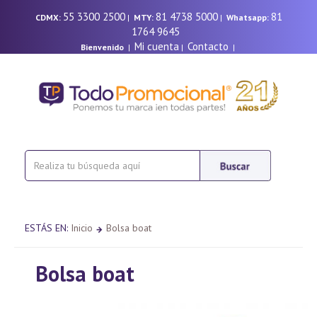
55 3300 2500
81 4738 5000
81
CDMX:
|
MTY:
|
Whatsapp:
1764 9645
Mi cuenta
Contacto
Bienvenido
|
|
|
ESTÁS EN:
Inicio
Bolsa boat
Bolsa boat