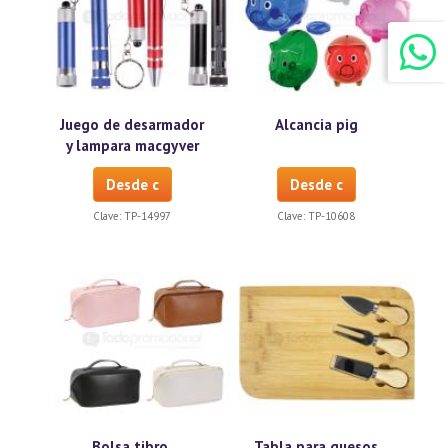
Juego de desarmador
Alcancia pig
y lampara macgyver
Desde c
Desde c
Clave:
TP-14997
Clave:
TP-10608
Bolsa tibro.
Tabla para quesos