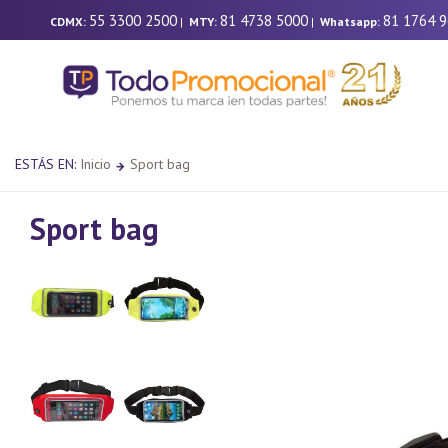
55 3300 2500
81 4738 5000
81 1764 
CDMX:
|
MTY:
|
Whatsapp:
ESTÁS EN:
Inicio
Sport bag
Sport bag