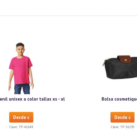
enil unisex a color tallas xs - xl
Bolsa cosmetique
Desde c
Desde c
Clave:
TP-41649
Clave:
TP-36295