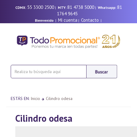
55 3300 2500
81 4738 5000
81
CDMX:
|
MTY:
|
Whatsapp:
1764 9645
Mi cuenta
Contacto
Bienvenido
|
|
|
ESTÁS EN:
Inicio
Cilindro odesa
Cilindro odesa