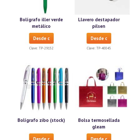
Bolígrafo iller verde
Llavero destapador
metálico
pilsen
Desde c
Desde c
Clave:
TP-29152
Clave:
TP-40045
Bolígrafo zibo (stock)
Bolsa termosellada
gleam
Desde c
Desde c