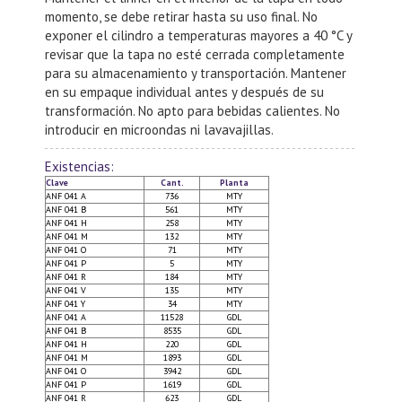
momento, se debe retirar hasta su uso final. No
exponer el cilindro a temperaturas mayores a 40 °C y
revisar que la tapa no esté cerrada completamente
para su almacenamiento y transportación. Mantener
en su empaque individual antes y después de su
transformación. No apto para bebidas calientes. No
introducir en microondas ni lavavajillas.
Existencias:
Clave
Cant.
Planta
ANF 041 A
736
MTY
ANF 041 B
561
MTY
ANF 041 H
258
MTY
ANF 041 M
132
MTY
ANF 041 O
71
MTY
ANF 041 P
5
MTY
ANF 041 R
184
MTY
ANF 041 V
135
MTY
ANF 041 Y
34
MTY
ANF 041 A
11528
GDL
ANF 041 B
8535
GDL
ANF 041 H
220
GDL
ANF 041 M
1893
GDL
ANF 041 O
3942
GDL
ANF 041 P
1619
GDL
ANF 041 R
623
GDL