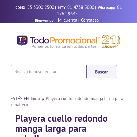
55 3300 2500
81 4738 5000
81
CDMX:
|
MTY:
|
Whatsapp:
1764 9645
Mi cuenta
Contacto
Bienvenido
|
|
|
ESTÁS EN:
Inicio
Playera cuello redondo manga larga para
caballero
Playera cuello redondo
manga larga para