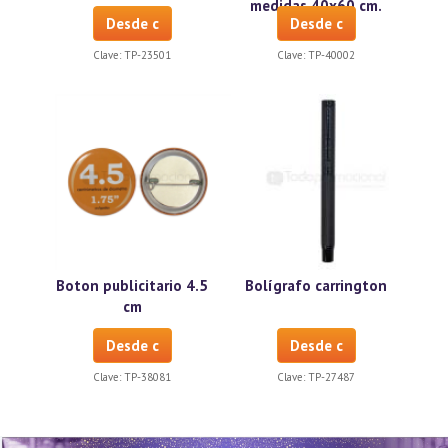
medidas 40x60 cm.
Desde c
Desde c
Clave:
TP-23501
Clave:
TP-40002
Boton publicitario 4.5
Bolígrafo carrington
cm
Desde c
Desde c
Clave:
TP-38081
Clave:
TP-27487