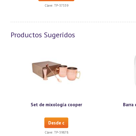
Clave:
TP-37339
Productos Sugeridos
Set de mixología cooper
Barra 
Desde c
Clave:
TP-39878