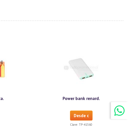
ca.
Power bank renard.
Desde c
Clave:
TP-41560