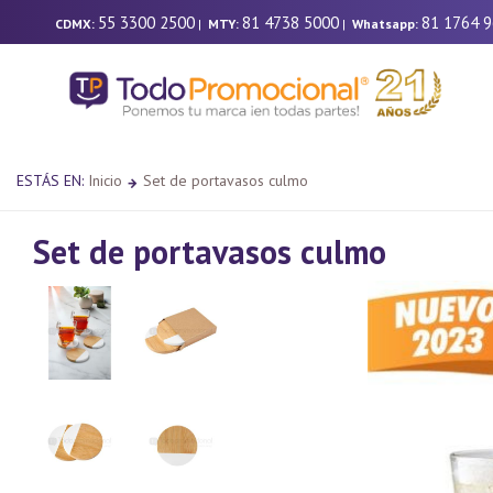
55 3300 2500
81 4738 5000
81 1764 
CDMX:
|
MTY:
|
Whatsapp:
ESTÁS EN:
Inicio
Set de portavasos culmo
Set de portavasos culmo