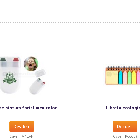
de pintura facial mexicolor
Libreta ecológi
Desde c
Desde c
Clave:
TP-41344
Clave:
TP-33559