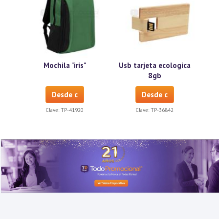
Mochila "iris"
Usb tarjeta ecologica
8gb
Desde c
Desde c
Clave:
TP-41920
Clave:
TP-36842