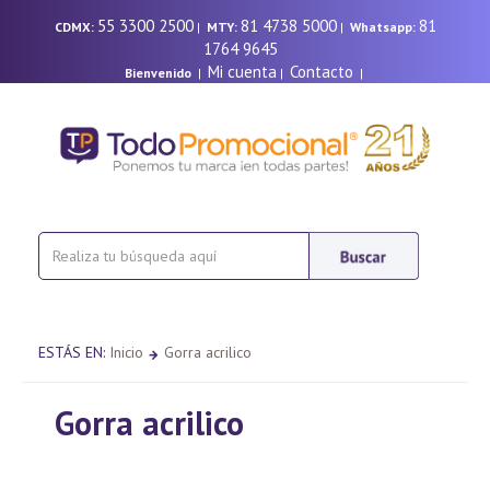
55 3300 2500
81 4738 5000
81
CDMX:
|
MTY:
|
Whatsapp:
1764 9645
Mi cuenta
Contacto
Bienvenido
|
|
|
ESTÁS EN:
Inicio
Gorra acrilico
Gorra acrilico