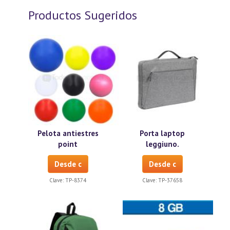
Productos Sugeridos
Pelota antiestres
Porta laptop
point
leggiuno.
Desde c
Desde c
Clave:
TP-8374
Clave:
TP-37658