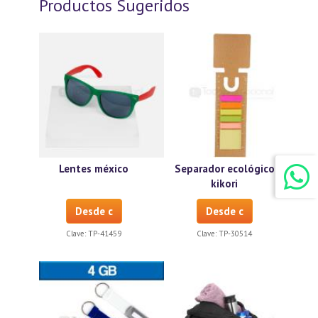
Productos Sugeridos
Lentes méxico
Separador ecológico
kikori
Desde c
Desde c
Clave:
TP-41459
Clave:
TP-30514