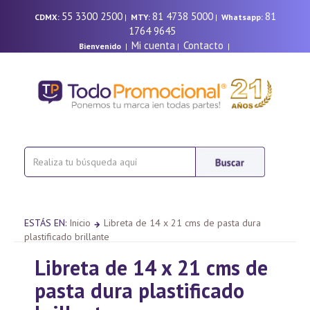
55 3300 2500
81 4738 5000
81
CDMX:
|
MTY:
|
Whatsapp:
1764 9645
Mi cuenta
Contacto
Bienvenido
|
|
|
ESTÁS EN:
Inicio
Libreta de 14 x 21 cms de pasta dura
plastificado brillante
Libreta de 14 x 21 cms de
pasta dura plastificado