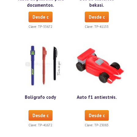
documentos.
bekasi.
Desde c
Desde c
Clave:
TP-33672
Clave:
TP-41133
Bolígrafo cody
Auto f1 antiestrés.
Desde c
Desde c
Clave:
TP-41672
Clave:
TP-23083