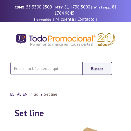
55 3300 2500
81 4738 5000
81
CDMX:
|
MTY:
|
Whatsapp:
1764 9645
Mi cuenta
Contacto
Bienvenido
|
|
|
ESTÁS EN:
Inicio
Set line
Set line