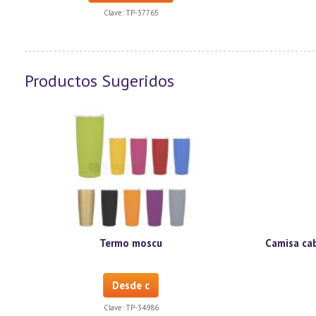
Clave:
TP-37765
Productos Sugeridos
Termo moscu
Camisa cab
Desde c
Clave:
TP-34986