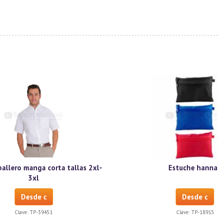
allero manga corta tallas 2xl-
Estuche hanna
3xl
Desde c
Desde c
Clave:
TP-39451
Clave:
TP-18915