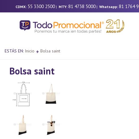
55 3300 2500
81 4738 5000
81 1764 
CDMX:
|
MTY:
|
Whatsapp:
ESTÁS EN:
Inicio
Bolsa saint
Bolsa saint