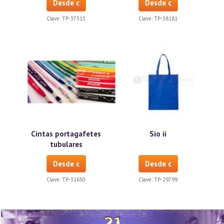
Desde c
Desde c
Clave:
TP-37313
Clave:
TP-38181
Cintas portagafetes
Sio ii
tubulares
Desde c
Desde c
Clave:
TP-31650
Clave:
TP-29799