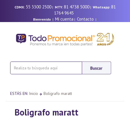
55 3300 2500
81 4738 5000
81
CDMX:
|
MTY:
|
Whatsapp:
1764 9645
Mi cuenta
Contacto
Bienvenido
|
|
|
ESTÁS EN:
Inicio
Boligrafo maratt
Boligrafo maratt