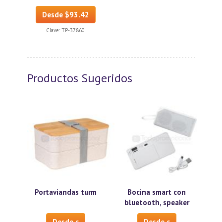
Desde $93.42
Clave:
TP-37860
Productos Sugeridos
Portaviandas turm
Bocina smart con
bluetooth, speaker
Desde c
Desde c