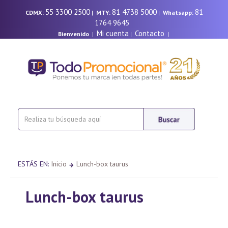
55 3300 2500
81 4738 5000
81
CDMX:
|
MTY:
|
Whatsapp:
1764 9645
Mi cuenta
Contacto
Bienvenido
|
|
|
ESTÁS EN:
Inicio
Lunch-box taurus
Lunch-box taurus