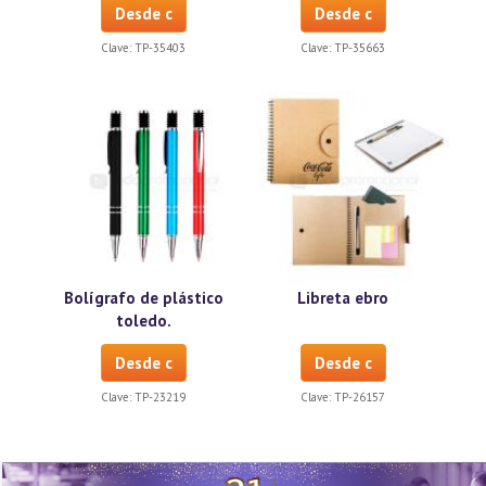
Desde c
Desde c
Clave:
TP-35403
Clave:
TP-35663
Bolígrafo de plástico
Libreta ebro
toledo.
Desde c
Desde c
Clave:
TP-23219
Clave:
TP-26157