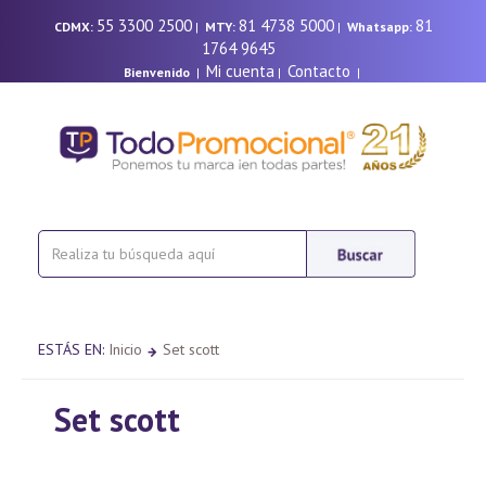
55 3300 2500
81 4738 5000
81
CDMX:
|
MTY:
|
Whatsapp:
1764 9645
Mi cuenta
Contacto
Bienvenido
|
|
|
ESTÁS EN:
Inicio
Set scott
Set scott