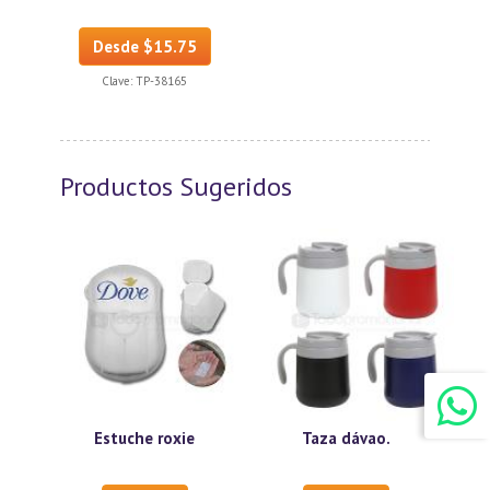
Desde $15.75
Clave:
TP-38165
Productos Sugeridos
Estuche roxie
Taza dávao.