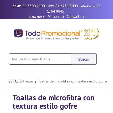
55 3300 2500
81 4738 5000
81
CDMX:
|
MTY:
|
Whatsapp:
1764 9645
Mi cuenta
Contacto
Bienvenido
|
|
|
ESTÁS EN:
Inicio
Toallas de microfibra con textura estilo gofre
Toallas de microfibra con
textura estilo gofre