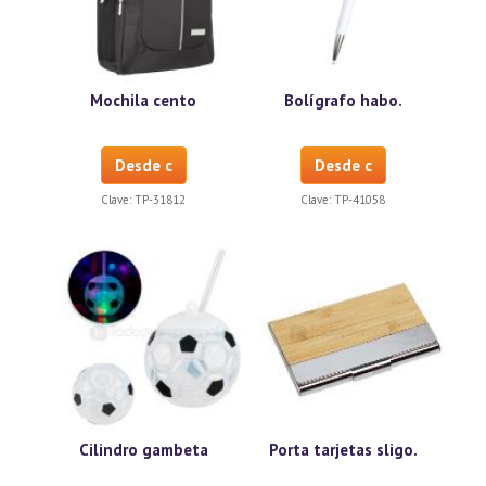
Mochila cento
Bolígrafo habo.
Desde c
Desde c
Clave:
TP-31812
Clave:
TP-41058
Cilindro gambeta
Porta tarjetas sligo.