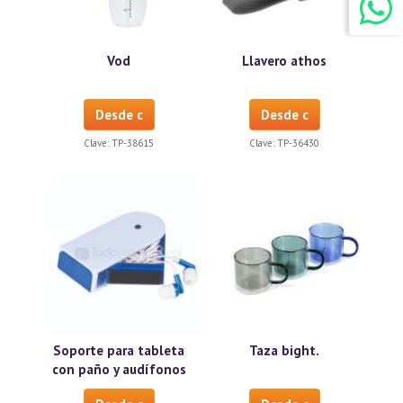
Vod
Llavero athos
Desde c
Desde c
Clave:
TP-38615
Clave:
TP-36430
Soporte para tableta
Taza bight.
con paño y audífonos