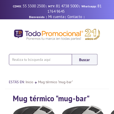
55 3300 2500
81 4738 5000
81
CDMX:
|
MTY:
|
Whatsapp:
1764 9645
Mi cuenta
Contacto
Bienvenido
|
|
|
ESTÁS EN:
Inicio
Mug térmico "mug-bar"
Mug térmico "mug-bar"