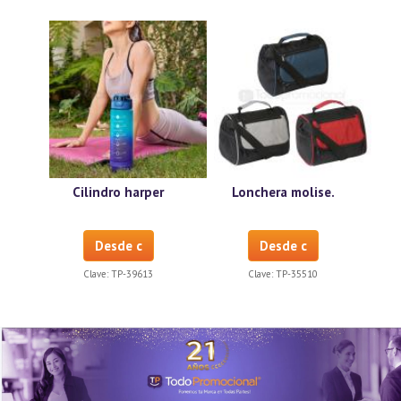
Cilindro harper
Lonchera molise.
Desde c
Desde c
Clave:
TP-39613
Clave:
TP-35510