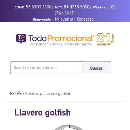
55 3300 2500
81 4738 5000
81
CDMX:
|
MTY:
|
Whatsapp:
1764 9645
Mi cuenta
Contacto
Bienvenido
|
|
|
ESTÁS EN:
Inicio
Llavero golfish
Llavero golfish