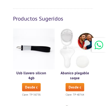
Productos Sugeridos
Usb llavero silicon
Abanico plegable
4gb
saque
Desde c
Desde c
Clave:
TP-36738
Clave:
TP-40764