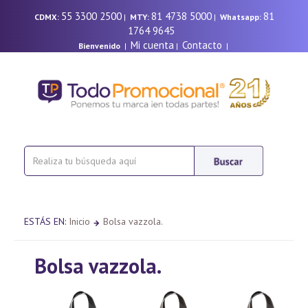
55 3300 2500
81 4738 5000
81
CDMX:
|
MTY:
|
Whatsapp:
1764 9645
Mi cuenta
Contacto
Bienvenido
|
|
|
ESTÁS EN:
Inicio
Bolsa vazzola.
Bolsa vazzola.