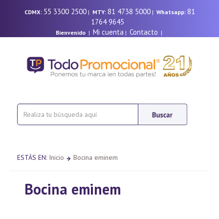
55 3300 2500
81 4738 5000
81
CDMX:
|
MTY:
|
Whatsapp:
1764 9645
Mi cuenta
Contacto
Bienvenido
|
|
|
ESTÁS EN:
Inicio
Bocina eminem
Bocina eminem