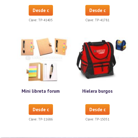
Desde c
Desde c
Clave:
TP-41405
Clave:
TP-41781
Mini libreta forum
Hielera burgos
Desde c
Desde c
Clave:
TP-11686
Clave:
TP-15051