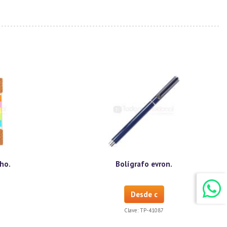
cho.
Bolígrafo evron.
Desde c
Clave:
TP-41087