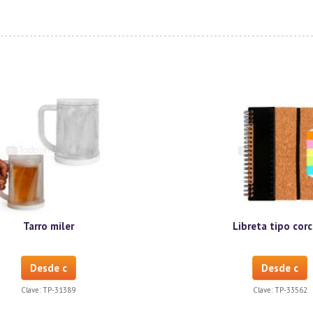
Tarro miler
Libreta tipo cor
Desde c
Desde c
Clave:
TP-31389
Clave:
TP-33562