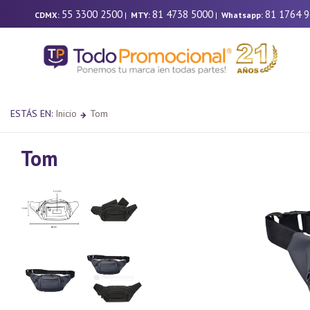
55 3300 2500
81 4738 5000
81 1764 
CDMX:
|
MTY:
|
Whatsapp:
ESTÁS EN:
Inicio
Tom
Tom