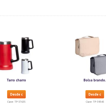
Tarro charro
Bolsa brando
Desde c
Desde c
Clave:
TP-37635
Clave:
TP-39545