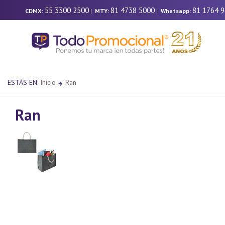
55 3300 2500
81 4738 5000
81 1764 
CDMX:
|
MTY:
|
Whatsapp:
ESTÁS EN:
Inicio
Ran
Ran