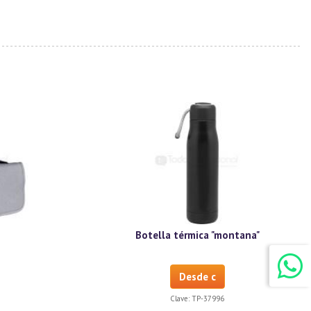
.
Botella térmica "montana"
Desde c
Clave:
TP-37996