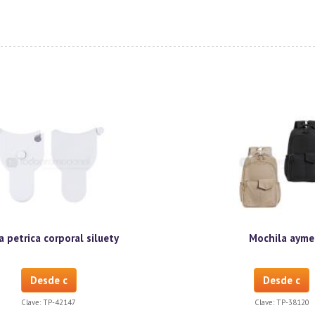
a petrica corporal siluety
Mochila ayme
Desde c
Desde c
Clave:
TP-42147
Clave:
TP-38120