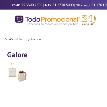
55 3300 2500
81 4738 5000
81 1764 
CDMX:
|
MTY:
|
Whatsapp:
ESTÁS EN:
Inicio
Galore
Galore