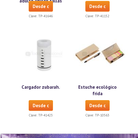
adulto unisex tallas
Desde c
Desde c
s-xl
Clave:
TP-41646
Clave:
TP-41152
Cargador zubarah.
Estuche ecológico
frida
Desde c
Desde c
Clave:
TP-41423
Clave:
TP-10563