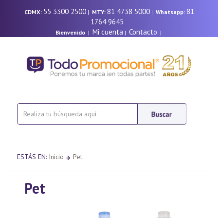
55 3300 2500
81 4738 5000
81
CDMX:
|
MTY:
|
Whatsapp:
1764 9645
Mi cuenta
Contacto
Bienvenido
|
|
|
ESTÁS EN:
Inicio
Pet
Pet