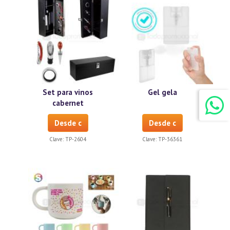
Set para vinos
Gel gela
cabernet
Desde c
Desde c
Clave:
TP-2604
Clave:
TP-36361