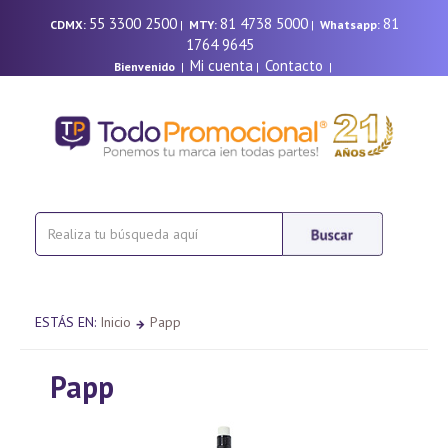
55 3300 2500
81 4738 5000
81
CDMX:
|
MTY:
|
Whatsapp:
1764 9645
Mi cuenta
Contacto
Bienvenido
|
|
|
ESTÁS EN:
Inicio
Papp
Papp