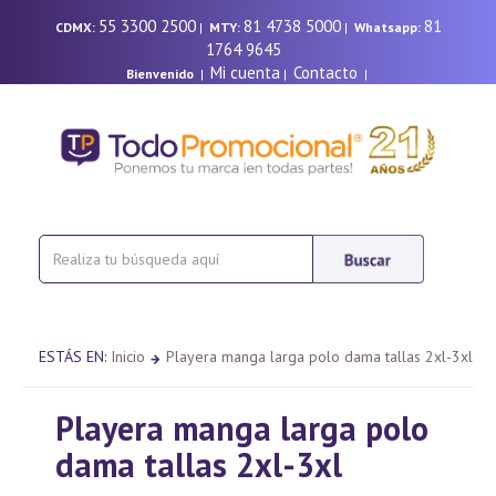
55 3300 2500
81 4738 5000
81
CDMX:
|
MTY:
|
Whatsapp:
1764 9645
Mi cuenta
Contacto
Bienvenido
|
|
|
ESTÁS EN:
Inicio
Playera manga larga polo dama tallas 2xl-3xl
Playera manga larga polo
dama tallas 2xl-3xl