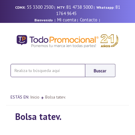
55 3300 2500
81 4738 5000
81
CDMX:
|
MTY:
|
Whatsapp:
1764 9645
Mi cuenta
Contacto
Bienvenido
|
|
|
ESTÁS EN:
Inicio
Bolsa tatev.
Bolsa tatev.