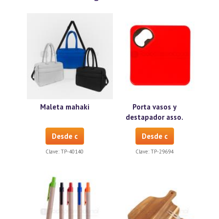
Maleta mahaki
Porta vasos y
destapador asso.
Desde c
Desde c
Clave:
TP-40140
Clave:
TP-29694