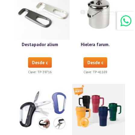
Destapador alium
Hielera farum.
Desde c
Desde c
Clave:
TP-39716
Clave:
TP-41169