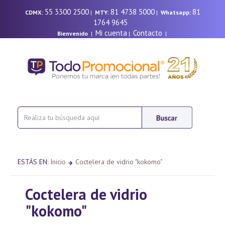
55 3300 2500
81 4738 5000
81
CDMX:
|
MTY:
|
Whatsapp:
1764 9645
Mi cuenta
Contacto
Bienvenido
|
|
|
ESTÁS EN:
Inicio
Coctelera de vidrio "kokomo"
Coctelera de vidrio
"kokomo"