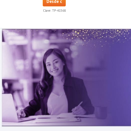
Desde c
Clave:
TP-41568