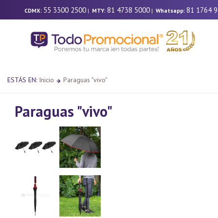
55 3300 2500
81 4738 5000
81 1764 
CDMX:
|
MTY:
|
Whatsapp:
ESTÁS EN:
Inicio
Paraguas "vivo"
Paraguas "vivo"