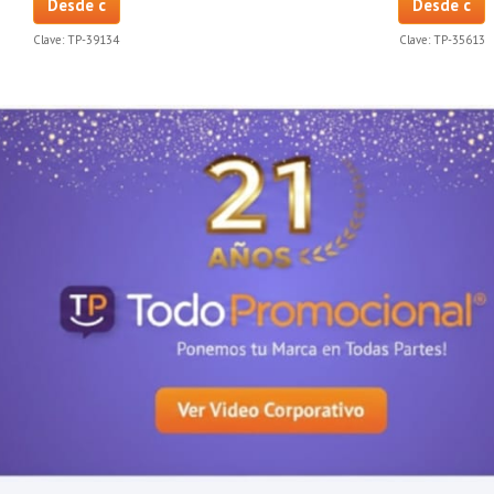
Desde c
Desde c
Clave:
TP-39134
Clave:
TP-35613