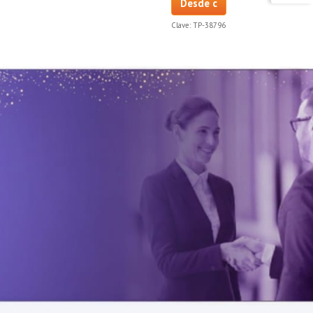
Desde c
Clave:
TP-38796