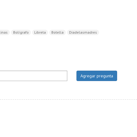
cinas
Bolígrafo
Libreta
Botella
Diadelasmadres