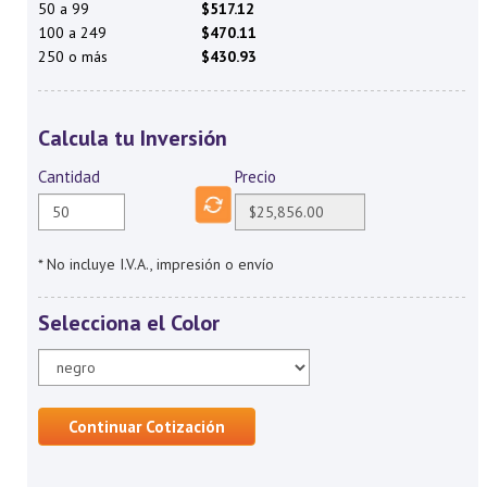
50 a 99
$517.12
100 a 249
$470.11
250 o más
$430.93
Calcula tu Inversión
Cantidad
Precio
* No incluye I.V.A., impresión o envío
Selecciona el Color
Continuar Cotización