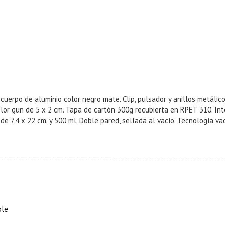
, cuerpo de aluminio color negro mate. Clip, pulsador y anillos metál
color gun de 5 x 2 cm. Tapa de cartón 300g recubierta en RPET 310. Int
de 7,4 x 22 cm. y 500 ml. Doble pared, sellada al vacío. Tecnología va
ble