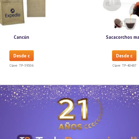
Cancún
Sacacorchos ma
Desde c
Desde c
Clave:
TP-39306
Clave:
TP-40487