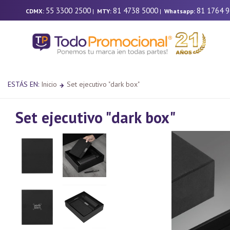
55 3300 2500
81 4738 5000
81 1764 
CDMX:
|
MTY:
|
Whatsapp:
ESTÁS EN:
Inicio
Set ejecutivo "dark box"
Set ejecutivo "dark box"