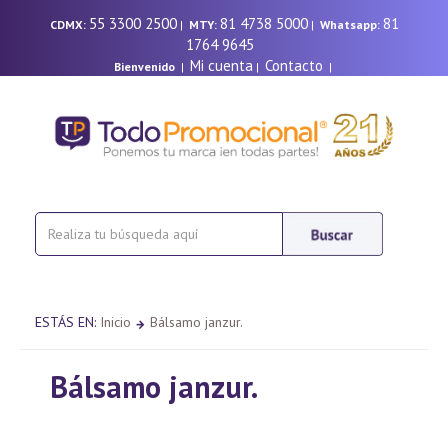
55 3300 2500
81 4738 5000
81
CDMX:
|
MTY:
|
Whatsapp:
1764 9645
Mi cuenta
Contacto
Bienvenido
|
|
|
ESTÁS EN:
Inicio
Bálsamo janzur.
Bálsamo janzur.