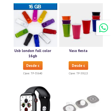
Usb london full color
Vaso fiesta
16gb
Desde c
Desde c
Clave:
TP-35640
Clave:
TP-39113