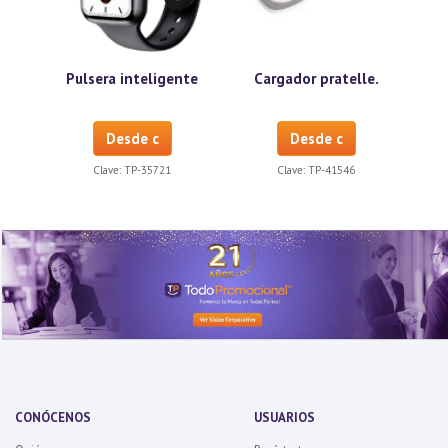
Pulsera inteligente
Cargador pratelle.
Desde c
Desde c
Clave:
TP-35721
Clave:
TP-41546
CONÓCENOS
USUARIOS