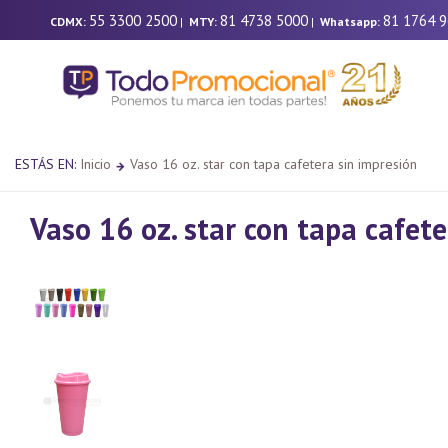
55 3300 2500
81 4738 5000
81 1764 
CDMX:
|
MTY:
|
Whatsapp:
ESTÁS EN:
Inicio
Vaso 16 oz. star con tapa cafetera sin impresión
Vaso 16 oz. star con tapa cafete