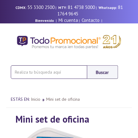
55 3300 2500
81 4738 5000
81
CDMX:
|
MTY:
|
Whatsapp:
1764 9645
Mi cuenta
Contacto
Bienvenido
|
|
|
ESTÁS EN:
Inicio
Mini set de oficina
Mini set de oficina