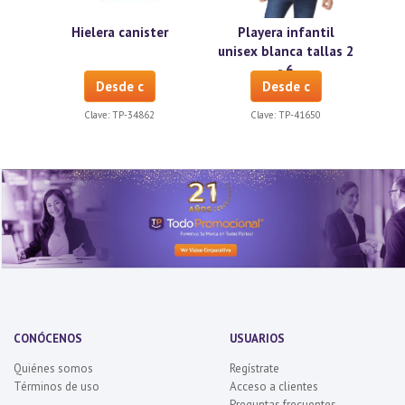
Hielera canister
Playera infantil
unisex blanca tallas 2
- 6
Desde c
Desde c
Clave:
TP-34862
Clave:
TP-41650
CONÓCENOS
USUARIOS
Quiénes somos
Regístrate
Términos de uso
Acceso a clientes
Preguntas frecuentes