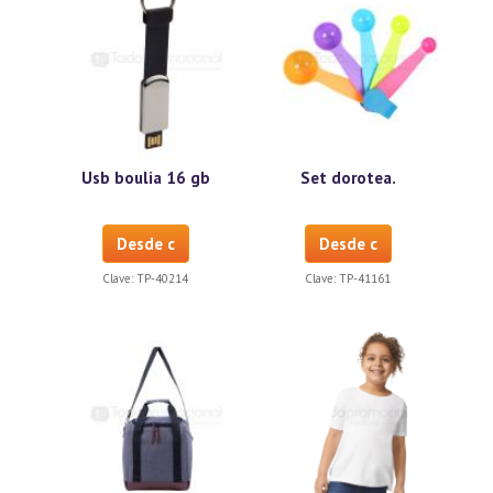
Usb boulia 16 gb
Set dorotea.
Desde c
Desde c
Clave:
TP-40214
Clave:
TP-41161