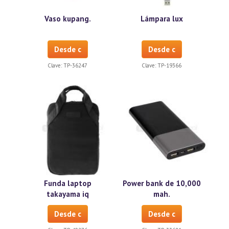
Vaso kupang.
Lámpara lux
Desde c
Desde c
Clave:
TP-36247
Clave:
TP-19366
Funda laptop
Power bank de 10,000
takayama iq
mah.
Desde c
Desde c