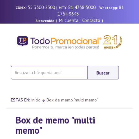
55 3300 2500
81 4738 5000
81
CDMX:
|
MTY:
|
Whatsapp:
1764 9645
Mi cuenta
Contacto
Bienvenido
|
|
|
ESTÁS EN:
Inicio
Box de memo "multi memo"
Box de memo "multi
memo"