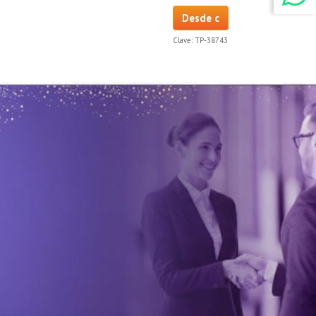
Desde c
Clave:
TP-38743