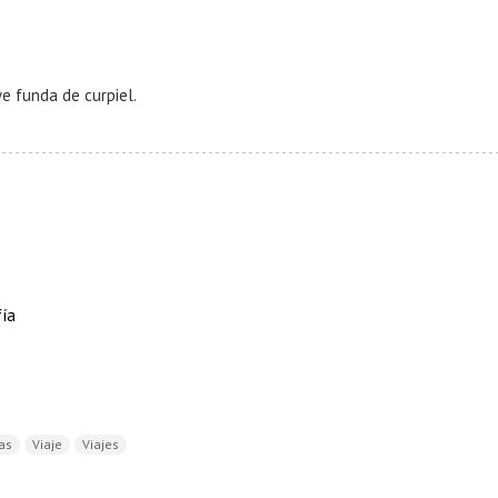
ye funda de curpiel.
fía
as
Viaje
Viajes