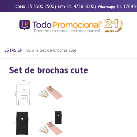
55 3300 2500
81 4738 5000
81 1764 
CDMX:
|
MTY:
|
Whatsapp:
ESTÁS EN:
Inicio
Set de brochas cute
Set de brochas cute