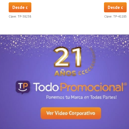
Desde c
Desde c
Clave:
TP-38238
Clave:
TP-41185