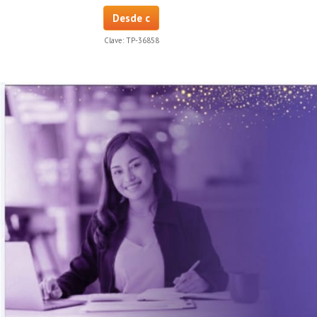
Desde c
Clave:
TP-36858