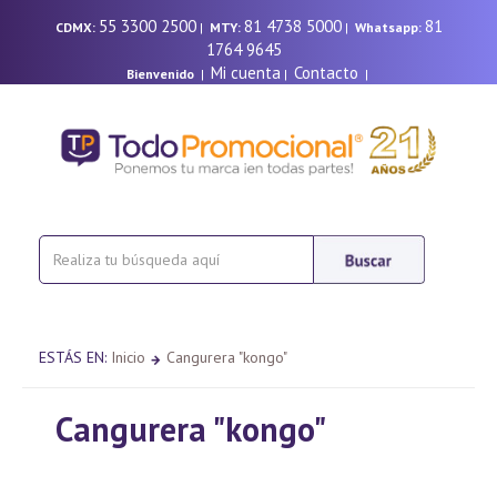
55 3300 2500
81 4738 5000
81
CDMX:
|
MTY:
|
Whatsapp:
1764 9645
Mi cuenta
Contacto
Bienvenido
|
|
|
ESTÁS EN:
Inicio
Cangurera "kongo"
Cangurera "kongo"