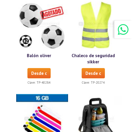
Balón oliver
Chaleco de seguridad
sikker
Desde c
Desde c
Clave:
TP-40284
Clave:
TP-20274