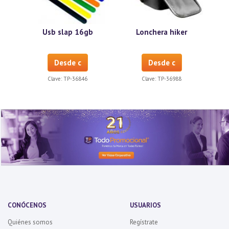
Usb slap 16gb
Lonchera hiker
Desde c
Desde c
Clave:
TP-36846
Clave:
TP-36988
CONÓCENOS
USUARIOS
Quiénes somos
Regístrate