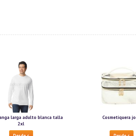
anga larga adulto blanca talla
Cosmetiquera jo
2xl
Desde c
Desde c