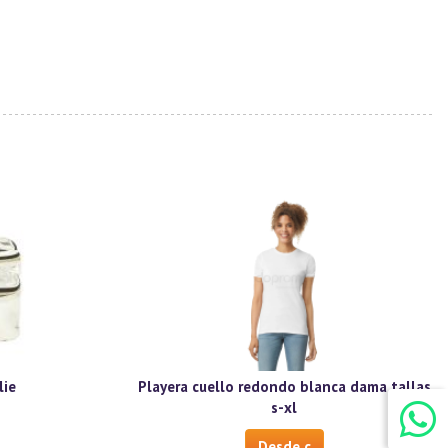
lie
Playera cuello redondo blanca dama tallas
s-xl
Desde c