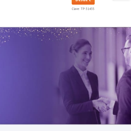
Clave:
TP-31435