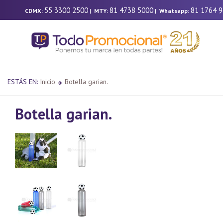
55 3300 2500
81 4738 5000
81 1764 
CDMX:
|
MTY:
|
Whatsapp:
ESTÁS EN:
Inicio
Botella garian.
Botella garian.