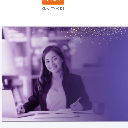
Clave:
TP-40408