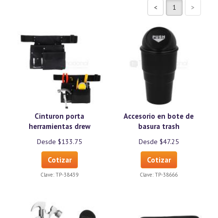
Cinturon porta
Accesorio en bote de
herramientas drew
basura trash
Desde $133.75
Desde $47.25
Cotizar
Cotizar
Clave:
TP-38439
Clave:
TP-38666