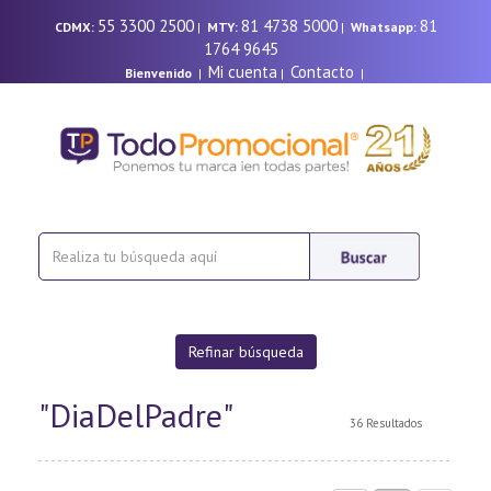
55 3300 2500
81 4738 5000
81
CDMX:
|
MTY:
|
Whatsapp:
1764 9645
Mi cuenta
Contacto
Bienvenido
|
|
|
Refinar búsqueda
"DiaDelPadre"
36 Resultados