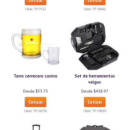
Cotizar
Cotizar
Clave:
TP-7522
Clave:
TP-18461
Tarro cervecero casino
Set de herramientas
valgus
Desde $33.75
Desde $458.97
Cotizar
Cotizar
Clave:
TP-26756
Clave:
TP-29089