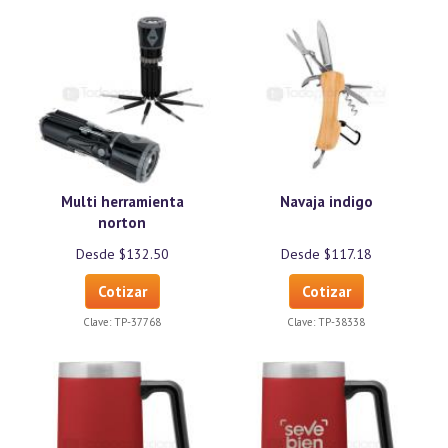
Multi herramienta
Navaja indigo
norton
Desde $132.50
Desde $117.18
Cotizar
Cotizar
Clave:
TP-37768
Clave:
TP-38338