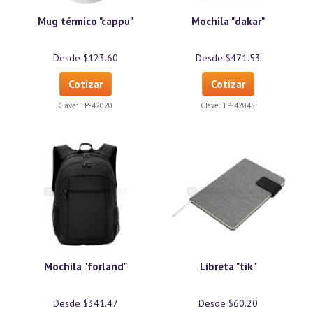
Mug térmico "cappu"
Mochila "dakar"
Desde $123.60
Desde $471.53
Cotizar
Cotizar
Clave:
TP-42020
Clave:
TP-42045
Mochila "forland"
Libreta "tik"
Desde $341.47
Desde $60.20