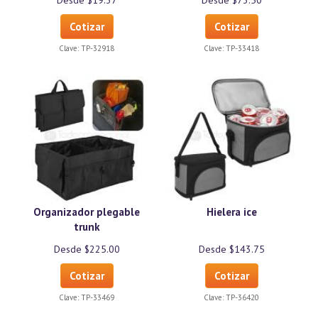
Desde $19.37
Desde $73.50
Cotizar
Cotizar
Clave:
TP-32918
Clave:
TP-33418
Organizador plegable
Hielera ice
trunk
Desde $225.00
Desde $143.75
Cotizar
Cotizar
Clave:
TP-33469
Clave:
TP-36420